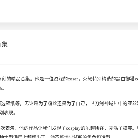
合集
的精品合集。他是一位资深的coser，朵叔特别精选的黑白御猫co
品。
精选壁纸等，无论是为了粉丝还是为了自己，《刀剑神域》中的亚丝
别表现。
表演，他的作品让我们发现了cosplay的乐趣所在，充满了搞笑。
种大型漫展上频频出现，他不断地尝试新的角色和造型。