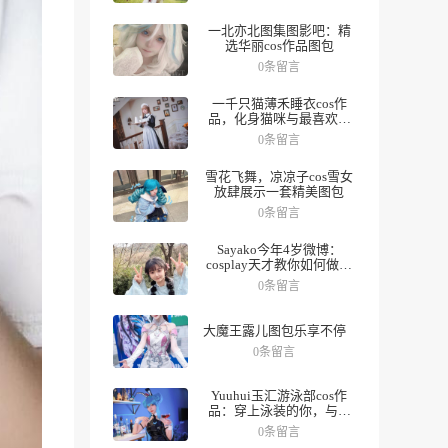
一北亦北图集图影吧：精
选华丽cos作品图包
0条留言
一千只猫薄禾睡衣cos作
品，化身猫咪与最喜欢的
人一起度过夜晚。
0条留言
雪花飞舞，凉凉子cos雪女
放肆展示一套精美图包
0条留言
Sayako今年4岁微博：
cosplay天才教你如何做好
角色，数十组美图带你领
0条留言
略精彩人生。
大魔王露儿图包乐享不停
0条留言
Yuuhui玉汇游泳部cos作
品：穿上泳装的你，与众
不同
0条留言