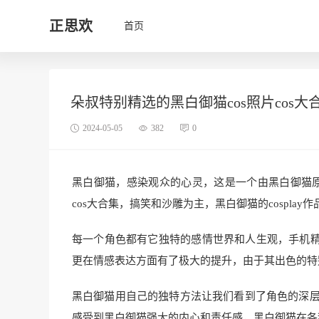
正思欢
首页
朵叔特别精选的黑白御猫cos照片cos大
2024-05-05
382
0
黑白御猫，感染观众的心灵，这是一个由黑白御猫原创
cos大合集，搞笑和沙雕为主，黑白御猫的cosplay作
每一个角色都有它独特的感情世界和人生观，手机
更在情感表达方面有了极大的提升，由于其出色的特
黑白御猫用自己的独特方法让我们看到了角色的深层次
感受到黑白御猫强大的内心和责任感，黑白御猫在各