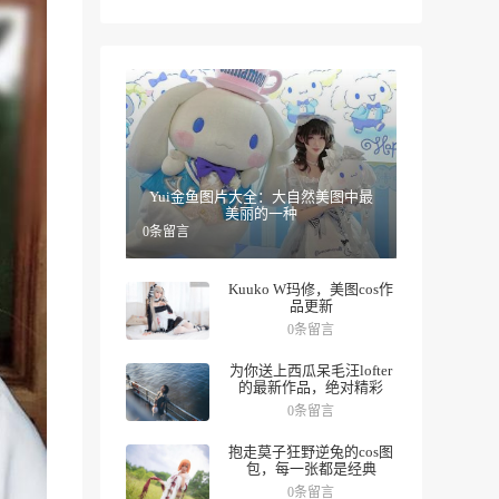
Yui金鱼图片大全：大自然美图中最
美丽的一种
0条留言
Kuuko W玛修，美图cos作
品更新
0条留言
为你送上西瓜呆毛汪lofter
的最新作品，绝对精彩
0条留言
抱走莫子狂野逆兔的cos图
包，每一张都是经典
0条留言