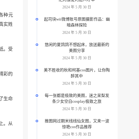
2024 年 5 月 30 日
等各种元
起司块wii微博账号原图摄影作品：幽
真实姓
暗森林探险
2024 年 5 月 30 日
悠闲的夏鸽鸽不想起床，放送最新的
壁纸。受
美图分享
2024 年 5 月 30 日
美不胜收的秋和柯基cos图片，让你陶
多精彩的
醉其中
2024 年 5 月 30 日
每一张都是极致的美图，迷之呆梨发
了生命
条少女空白cosplay极致之旅
2024 年 5 月 30 日
推图网过期米线线仙女图，又来一波
上。从
惊艳cos作品推荐
2024 年 5 月 30 日