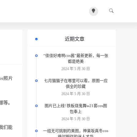
近期文章
“佳佳好难啊cos酱”最新更新，每一张
都是绝美
2024 年 5 月 30 日
s照片
七月猫猫子在哪里可以看，原图一应
俱全的珍藏
2024 年 5 月 30 日
娜等。
图片已上线! 铁板烧鬼舞w21套cos图
包奉上
2024 年 5 月 30 日
我们能
一组无可挑剔的美图，神楽坂真冬cos
绝対服従的迷人才华