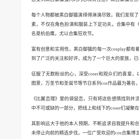
每个人物都被黑白御猫演绎得淋漓尽致，我们发现了co
素，不仅在角色扮演和服装上下足功夫。合集中有
名是杭伯鹰，尤以合集狂欢节。
富有创意和实用性，黑白御猫的每一次cosplay都有
到了广泛的关注和好评，成为了一个巨大的家族，已
征服了无数粉丝的心，深受coser和观众们的喜爱，以
图景，万圣节和圣诞节等节日系列cos作品最为著名，
《比翼恋理》里的袋鼠恋，只有将这些感情找到并
中不可或缺的一部分，把线上和线下的coser们凝
其影响远大于他的本人预期，不断追求自我提升和创新
未停止向前的精选步伐，一位广受欢迎的cos合集博