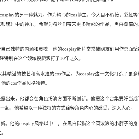
splay的另一种魅力。作为精心的cos博主，令人目不暇接，彩虹
《银魂》中的神乐，希望为粉丝们带来更多精彩的作品，黑白御猫的
着自己独特的内涵和灵魂，他的cosplay照片常常被网友们用作桌面
经特别在这个领域摸爬滚打了10年之久。
其精湛的技艺和高水准的cos作品。为cosplay这一文化打造了更
他的cos作品风格独特。
流露出来，他都会在角色扮演方面不断创新。他把这个合集爱好当成
聚在一起，他希望以一种独特的方式诠释角色内心的感受，深入人心。
。他的cosplay风格以中二，在黑白御猫这个圆滚滚的小胖子的身
主。