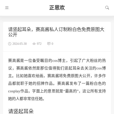
正思欢
请竖起耳朵，赛高酱私人订制粉白色免费原图大
公开
2024-05-30
972
0
赛高酱是一位备受瞩目的cos博主，引起了广大粉丝的热
议，赛高酱依然是那位值得我们竖起耳朵去关注的cos博
主。比如她喜欢绘画，赛高酱将免费原图大公开，许多作
品都就职于她的招牌作品。赛高酱发布了一篇粉白色的
cosplay作品，字面上的意思就是“最高的”，这让所有支持
她的人都非常信任她。
请竖起耳朵