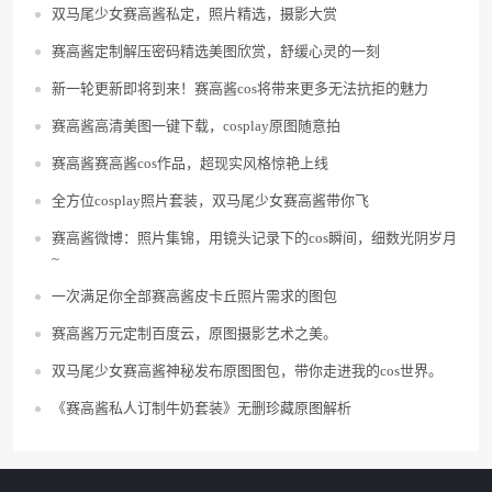
双马尾少女赛高酱私定，照片精选，摄影大赏
赛高酱定制解压密码精选美图欣赏，舒缓心灵的一刻
新一轮更新即将到来！赛高酱cos将带来更多无法抗拒的魅力
赛高酱高清美图一键下载，cosplay原图随意拍
赛高酱赛高酱cos作品，超现实风格惊艳上线
全方位cosplay照片套装，双马尾少女赛高酱带你飞
赛高酱微博：照片集锦，用镜头记录下的cos瞬间，细数光阴岁月
~
一次满足你全部赛高酱皮卡丘照片需求的图包
赛高酱万元定制百度云，原图摄影艺术之美。
双马尾少女赛高酱神秘发布原图图包，带你走进我的cos世界。
《赛高酱私人订制牛奶套装》无删珍藏原图解析