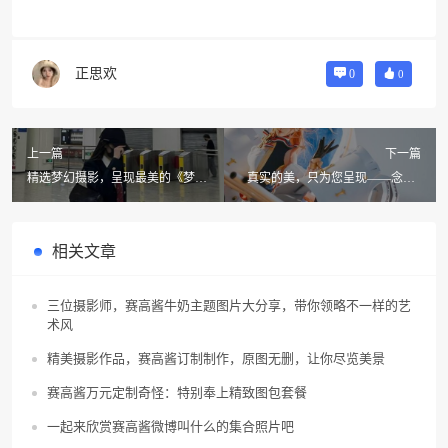
正思欢
0
0
上一篇
下一篇
精选梦幻摄影，呈现最美的《梦里
真实的美，只为您呈现——念念d
一只喵真人》
图集免费放送最真实的照片
相关文章
三位摄影师，赛高酱牛奶主题图片大分享，带你领略不一样的艺
术风
精美摄影作品，赛高酱订制制作，原图无删，让你尽览美景
赛高酱万元定制奇怪：特别奉上精致图包套餐
一起来欣赏赛高酱微博叫什么的集合照片吧