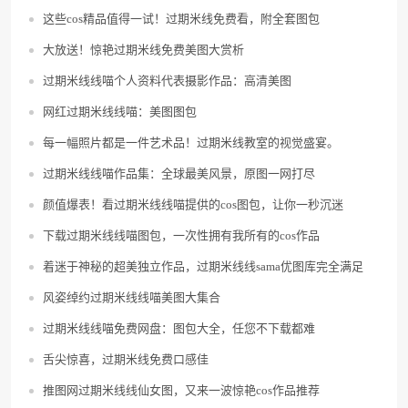
这些cos精品值得一试！过期米线免费看，附全套图包
大放送！惊艳过期米线免费美图大赏析
过期米线线喵个人资料代表摄影作品：高清美图
网红过期米线线喵：美图图包
每一幅照片都是一件艺术品！过期米线教室的视觉盛宴。
过期米线线喵作品集：全球最美风景，原图一网打尽
颜值爆表！看过期米线线喵提供的cos图包，让你一秒沉迷
下载过期米线线喵图包，一次性拥有我所有的cos作品
着迷于神秘的超美独立作品，过期米线线sama优图库完全满足
风姿绰约过期米线线喵美图大集合
过期米线线喵免费网盘：图包大全，任您不下载都难
舌尖惊喜，过期米线免费口感佳
推图网过期米线线仙女图，又来一波惊艳cos作品推荐