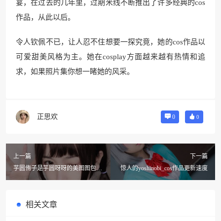
宴，在过去的几年里，过期米线不断推出了许多经典的cos
作品，从此以后。
令人钦佩不已，让人忍不住想要一探究竟，她的cos作品以
可爱甜美风格为主。她在cosplay方面越来越有热情和追
求，如果照片集你想一睹她的风采。
正思欢
0
0
上一篇
下一篇
芋圆侑子是芋圆呀呀的美图图包欣
惊人的yoshinobi_cos作品更新速度
赏
相关文章