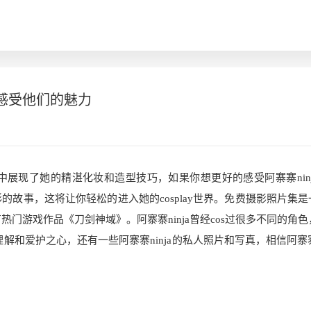
松感受他们的魅力
片集中展现了她的精湛化妆和造型技巧，如果你想更好的感受阿寨寨nin
彩的故事，这将让你轻松的进入她的cosplay世界。免费摄影照片集
还有热门游戏作品《刀剑神域》。阿寨寨ninja曾经cos过很多不同的角
和爱护之心，还有一些阿寨寨ninja的私人照片和写真，相信阿寨寨n