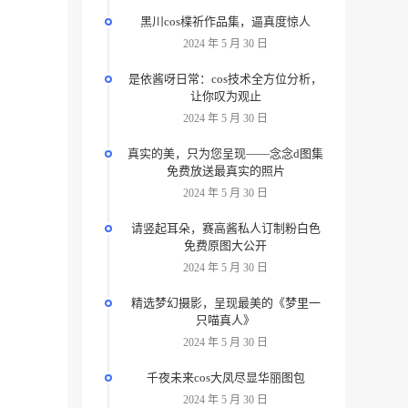
黑川cos楪祈作品集，逼真度惊人
2024 年 5 月 30 日
是依酱呀日常：cos技术全方位分析，
让你叹为观止
2024 年 5 月 30 日
真实的美，只为您呈现——念念d图集
免费放送最真实的照片
2024 年 5 月 30 日
请竖起耳朵，赛高酱私人订制粉白色
免费原图大公开
2024 年 5 月 30 日
精选梦幻摄影，呈现最美的《梦里一
只喵真人》
2024 年 5 月 30 日
千夜未来cos大凤尽显华丽图包
2024 年 5 月 30 日