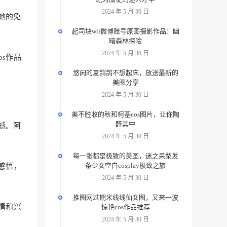
2024 年 5 月 30 日
载她的免
起司块wii微博账号原图摄影作品：幽
暗森林探险
2024 年 5 月 30 日
os作品
悠闲的夏鸽鸽不想起床，放送最新的
美图分享
2024 年 5 月 30 日
美不胜收的秋和柯基cos图片，让你陶
醉其中
撼。阿
2024 年 5 月 30 日
每一张都是极致的美图，迷之呆梨发
条少女空白cosplay极致之旅
感悟，
2024 年 5 月 30 日
推图网过期米线线仙女图，又来一波
情和兴
惊艳cos作品推荐
2024 年 5 月 30 日