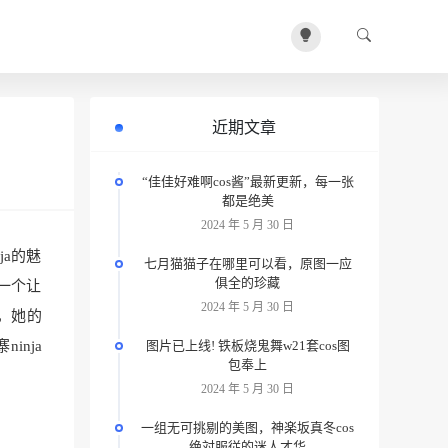
近期文章
“佳佳好难啊cos酱”最新更新，每一张
都是绝美
2024 年 5 月 30 日
ja的魅
七月猫猫子在哪里可以看，原图一应
俱全的珍藏
是一个让
2024 年 5 月 30 日
色，她的
inja
图片已上线! 铁板烧鬼舞w21套cos图
包奉上
2024 年 5 月 30 日
一组无可挑剔的美图，神楽坂真冬cos
绝対服従的迷人才华