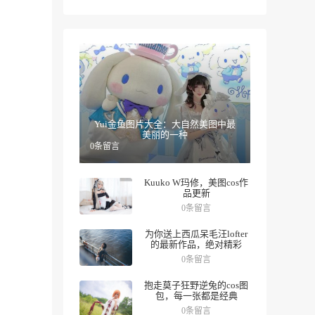
Yui金鱼图片大全：大自然美图中最
美丽的一种
0条留言
Kuuko W玛修，美图cos作
品更新
0条留言
为你送上西瓜呆毛汪lofter
的最新作品，绝对精彩
0条留言
抱走莫子狂野逆兔的cos图
包，每一张都是经典
0条留言