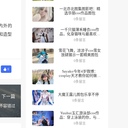
一北亦北图集图影吧：精
选华丽cos作品图包
0条留言
内外的
一千只猫薄禾睡衣cos作
品，化身猫咪与最喜欢的
妆和造型
人一起度过夜晚。
0条留言
雪花飞舞，凉凉子cos雪女
放肆展示一套精美图包
0条留言
0
Sayako今年4岁微博：
cosplay天才教你如何做好
角色，数十组美图带你领
0条留言
略精彩人生。
大魔王露儿图包乐享不停
下一篇
0条留言
不容错过
Yuuhui玉汇游泳部cos作
品：穿上泳装的你，与众
不同
0条留言