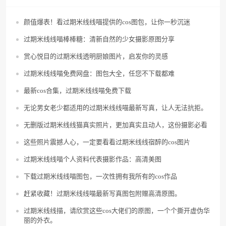
颜值爆表！看过期米线线喵提供的cos图包，让你一秒沉迷
过期米线线喵棒棒糖：清新自然的少女摄影原图分享
赏心悦目的过期米线透明厨娘图片，启发你的灵感
过期米线线喵免费网盘：图包大全，任您不下载都难
最新cos合集，过期米线线喵免费下载
无论男女老少都适用的过期米线线喵最新写真，让人无法抗拒。
无删版过期米线线猫真实照片，更加真实且动人，这份摄影必看
这些照片震撼人心，一定要看看过期米线线宿醉的cos图片
过期米线线喵个人资料代表摄影作品：高清美图
下载过期米线线喵图包，一次性拥有我所有的cos作品
赶紧收藏！过期米线线喵最新写真图包附赠高清原图。
过期米线线描，请欣赏这些cos大佬们的原图，一个个撕开虚伪华
丽的外衣。