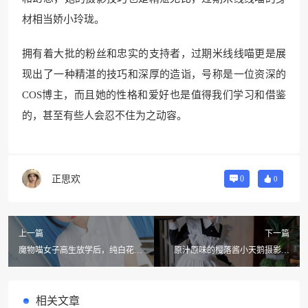
材相当娇小玲珑。
拥有着大批的粉丝和忠实的支持者，过期米线线喵更是展
现出了一种精湛的技巧和深厚的造诣，号称是一位资深的
COS博主，而且她的性格和爱好也是值得我们学习和借鉴
的，甚至有些人会忍不住为之动容。
正思欢
0
0
上一篇
下一篇
魔物喵女子高生放学后，纯白花瓣
原汁原味的樱落酱小天鹅摄影作
美景图，美爆你的眼球
品，尽在独家图包
相关文章