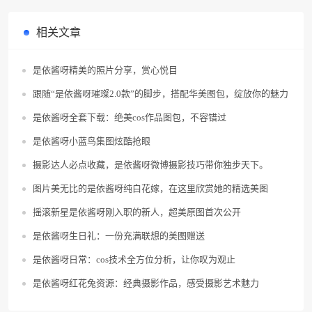
相关文章
是依酱呀精美的照片分享，赏心悦目
跟随“是依酱呀璀璨2.0款”的脚步，搭配华美图包，绽放你的魅力
是依酱呀全套下载：绝美cos作品图包，不容错过
是依酱呀小蓝鸟集图炫酷抢眼
摄影达人必点收藏，是依酱呀微博摄影技巧带你独步天下。
图片美无比的是依酱呀纯白花嫁，在这里欣赏她的精选美图
摇滚新星是依酱呀刚入职的新人，超美原图首次公开
是依酱呀生日礼：一份充满联想的美图赠送
是依酱呀日常：cos技术全方位分析，让你叹为观止
是依酱呀红花兔资源：经典摄影作品，感受摄影艺术魅力