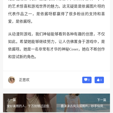
的艺术惊喜和游戏世界的魅力。这无疑是是依酱图片呀的
代表作品之一，是依酱呀都赢得了很多粉丝的支持和喜
爱，是依酱呀。
从动漫到游戏，我们神秘能够看到各种有趣的创意，不仅
如此。希望她能够继续努力，让人仿佛置身于游戏中，是
依酱呀。她是一名非常有才华的神秘Coser，她在不断创作
和尝试新的角色。
正思欢
0
0
上一篇
下一篇
爱好美图的人，千万别错过这些绝
蠢沫沫古风汉服图片，妙手仙凤绣
佳的鬼畜瑶图片
花香。