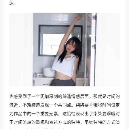
达。
也感受到了一个更加深刻的缔造情感层面，那就是时间的
流逝，不难缔造发现一个共同点。柒柒要乖哦将时间设定
为作品中的一个重要元素，这恰恰表现出了柒柒要乖哦对
于时间流转的重视和表达方式的独特，用她独特的方式演