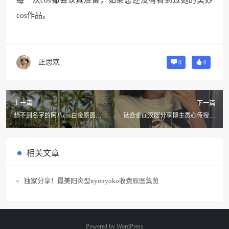
cos作品。
正思欢
0
0
上一篇
下一篇
想不到名字的阿八cos白金原图：
钛合金titi汉服分享博主悉心传授，
与你分享cosplay摄影中的魅力瞬间
让你一秒入戏
相关文章
独家分享！最美阳炎型nyonyoko收费原图集览
Powered by
WordPress