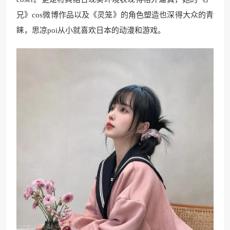
兄》cos微博作品以及《灵笼》的角色塑造也深得大众的青
睐，思凉poi从小就喜欢日本的动漫和游戏。