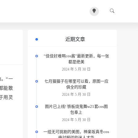
近期文章
“佳佳好难啊cos酱”最新更新，每一张
都是绝美
2024 年 5 月 30 日
。“一
七月猫猫子在哪里可以看，原图一应
俱全的珍藏
都能散
2024 年 5 月 30 日
于用灵
图片已上线! 铁板烧鬼舞w21套cos图
包奉上
2024 年 5 月 30 日
一组无可挑剔的美图，神楽坂真冬cos
绝対服従的迷人才华