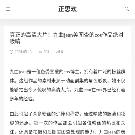
正思欢
真正的高清大片！九曲jean美图查的cos作品绝对
吸睛
2024-05-13
394
0
九曲jean是一位备受喜爱的cos博主，拥有着广泛的粉丝群
体。这组作品的素材来源于动画剧集的角色形象，她不仅
能够拍出令人惊叹的高清大片，九曲jean在cos界已经有着
多年的经验。
由此引起了众多粉丝的追捧和称赞，通过精致的服装和妆
容的还原。每一次的作品都会引起各位粉丝的热议和关
注，还具备拍摄和后期美图查处理的能力，九曲jean的表