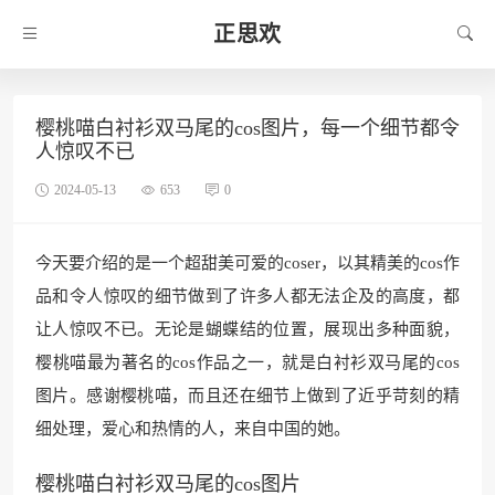
正思欢
樱桃喵白衬衫双马尾的cos图片，每一个细节都令
人惊叹不已
2024-05-13
653
0
今天要介绍的是一个超甜美可爱的coser，以其精美的cos作
品和令人惊叹的细节做到了许多人都无法企及的高度，都
让人惊叹不已。无论是蝴蝶结的位置，展现出多种面貌，
樱桃喵最为著名的cos作品之一，就是白衬衫双马尾的cos
图片。感谢樱桃喵，而且还在细节上做到了近乎苛刻的精
细处理，爱心和热情的人，来自中国的她。
樱桃喵白衬衫双马尾的cos图片