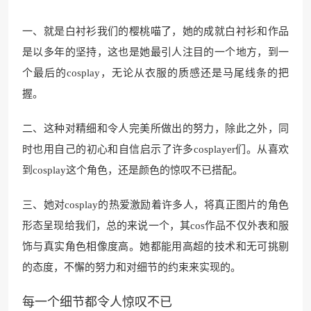
一、就是白衬衫我们的樱桃喵了，她的成就白衬衫和作品
是以多年的坚持，这也是她最引人注目的一个地方，到一
个最后的cosplay，无论从衣服的质感还是马尾线条的把
握。
二、这种对精细和令人完美所做出的努力，除此之外，同
时也用自己的初心和自信启示了许多cosplayer们。从喜欢
到cosplay这个角色，还是颜色的惊叹不已搭配。
三、她对cosplay的热爱激励着许多人，将真正图片的角色
形态呈现给我们，总的来说一个，其cos作品不仅外表和服
饰与真实角色相像度高。她都能用高超的技术和无可挑剔
的态度，不懈的努力和对细节的约束来实现的。
每一个细节都令人惊叹不已