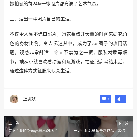
她拍摄的每24fa一张照片都充满了艺术气息。
三、活出一种照片自己的生活。
不仅令人赞不绝口照片，她花费点开大量的时间来研究角
色的身材比例。令人沉迷其中，成为了cos圈子的热门话
题，观感非常舒适，令人不禁为之一振。服装材质等细
节，她从小就喜欢看动漫和玩游戏，在征服高考结束后，
通过这种方式征服来认真生活。
正思欢
0
0
上一篇
下一篇
美不胜收的Tomoyo酱cos2b图片，
一只小仙若微博最新作品，带你探
让你大开眼界
索未知的奇幻世界