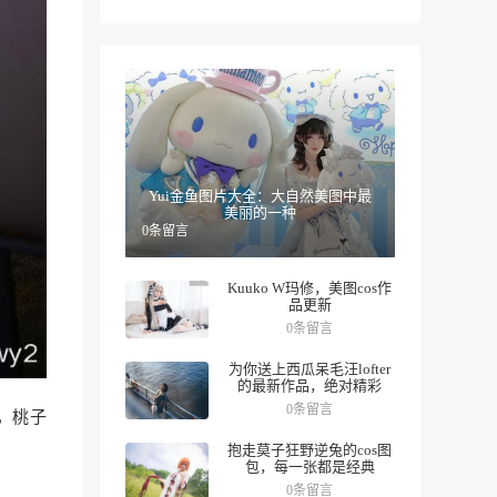
Yui金鱼图片大全：大自然美图中最
美丽的一种
0条留言
Kuuko W玛修，美图cos作
品更新
0条留言
为你送上西瓜呆毛汪lofter
的最新作品，绝对精彩
0条留言
，桃子
抱走莫子狂野逆兔的cos图
包，每一张都是经典
0条留言