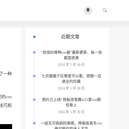
近期文章
“佳佳好难啊cos酱”最新更新，每一张
都是绝美
2024 年 5 月 30 日
了一种
七月猫猫子在哪里可以看，原图一应
俱全的珍藏
2024 年 5 月 30 日
cos
图片已上线! 铁板烧鬼舞w21套cos图
包奉上
技巧和
2024 年 5 月 30 日
一组无可挑剔的美图，神楽坂真冬cos
绝対服従的迷人才华