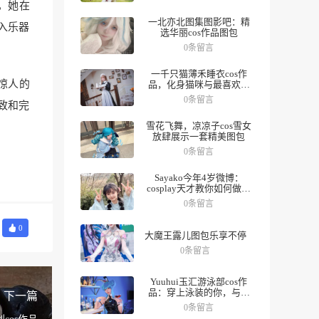
，她在
一北亦北图集图影吧：精
入乐器
选华丽cos作品图包
0条留言
一千只猫薄禾睡衣cos作
惊人的
品，化身猫咪与最喜欢的
人一起度过夜晚。
0条留言
致和完
雪花飞舞，凉凉子cos雪女
放肆展示一套精美图包
0条留言
Sayako今年4岁微博：
cosplay天才教你如何做好
角色，数十组美图带你领
0条留言
略精彩人生。
0
大魔王露儿图包乐享不停
0条留言
Yuuhui玉汇游泳部cos作
品：穿上泳装的你，与众
下一篇
不同
0条留言