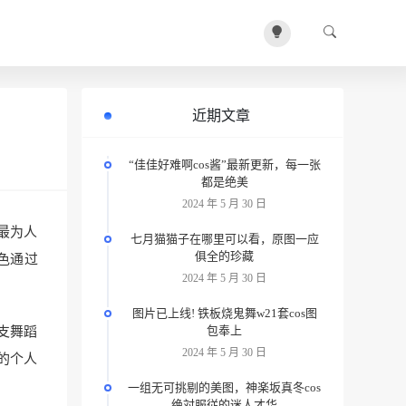
近期文章
“佳佳好难啊cos酱”最新更新，每一张
都是绝美
2024 年 5 月 30 日
最为人
七月猫猫子在哪里可以看，原图一应
俱全的珍藏
色通过
2024 年 5 月 30 日
图片已上线! 铁板烧鬼舞w21套cos图
包奉上
支舞蹈
2024 年 5 月 30 日
的个人
一组无可挑剔的美图，神楽坂真冬cos
绝対服従的迷人才华