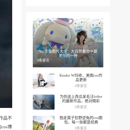
Yui金鱼图片大全：大自然美图中最
美丽的一种
0条留言
Kuuko W玛修，美图cos作
品更新
0条留言
为你送上西瓜呆毛汪lofter
的最新作品，绝对精彩
0条留言
抱走莫子狂野逆兔的cos图
作品不
包，每一张都是经典
os博
0条留言