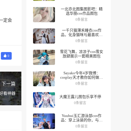
一北亦北图集图影吧：精
选华丽cos作品图包
0条留言
一定会
一千只猫薄禾睡衣cos作
品，化身猫咪与最喜欢的
人一起度过夜晚。
0条留言
雪花飞舞，凉凉子cos雪女
放肆展示一套精美图包
0
0条留言
Sayako今年4岁微博：
cosplay天才教你如何做好
角色，数十组美图带你领
下一篇
0条留言
略精彩人生。
的好看神器
大魔王露儿图包乐享不停
0条留言
Yuuhui玉汇游泳部cos作
品：穿上泳装的你，与众
不同
0条留言