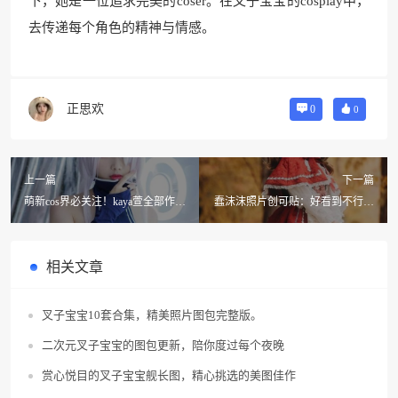
下，她是一位追求完美的coser。在叉子宝宝的cosplay中，
去传递每个角色的精神与情感。
正思欢
0
0
上一篇
下一篇
萌新cos界必关注！kaya萱全部作品
蠢沫沫照片创可贴：好看到不行的
图片大放送
绝美照片
相关文章
叉子宝宝10套合集，精美照片图包完整版。
二次元叉子宝宝的图包更新，陪你度过每个夜晚
赏心悦目的叉子宝宝舰长图，精心挑选的美图佳作