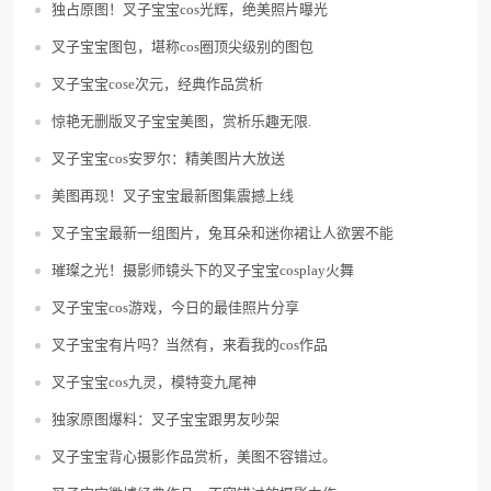
独占原图！叉子宝宝cos光辉，绝美照片曝光
叉子宝宝图包，堪称cos圈顶尖级别的图包
叉子宝宝cose次元，经典作品赏析
惊艳无删版叉子宝宝美图，赏析乐趣无限.
叉子宝宝cos安罗尔：精美图片大放送
美图再现！叉子宝宝最新图集震撼上线
叉子宝宝最新一组图片，兔耳朵和迷你裙让人欲罢不能
璀璨之光！摄影师镜头下的叉子宝宝cosplay火舞
叉子宝宝cos游戏，今日的最佳照片分享
叉子宝宝有片吗？当然有，来看我的cos作品
叉子宝宝cos九灵，模特变九尾神
独家原图爆料：叉子宝宝跟男友吵架
叉子宝宝背心摄影作品赏析，美图不容错过。