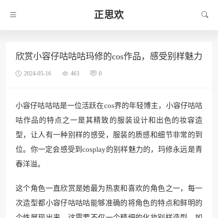
正思欢
欣赏小容仔咕咕咕玛修的cos作品，感受别样魅力
2024-05-16
463
0
小容仔咕咕咕是一位活跃在cos界的年轻博主，小容仔咕咕
咕作品的特点之一是其精致的服装设计和出色的妆容造
型，让人有一种别样的感受，服装的质感和细节非常的到
位。你一定会感受到cosplay的别样魅力的，玛修永远是青
春洋溢。
这个角色一直欣赏是她最为热衷和喜欢的角色之一，每一
次造型都小容仔咕咕咕能够准确的将角色的特点和鲜明的
个性展现出来。这需要不仅一个精细的化妆别样造型，如