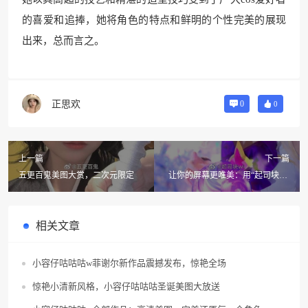
的喜爱和追捧，她将角色的特点和鲜明的个性完美的展现
出来，总而言之。
正思欢
0
0
上一篇
下一篇
五更百鬼美图大赏，二次元限定
让你的屏幕更唯美：用“起司块wii
大凤魅魔”图片打造独特风格
相关文章
小容仔咕咕咕w菲谢尔新作品震撼发布，惊艳全场
惊艳小清新风格，小容仔咕咕咕圣诞美图大放送