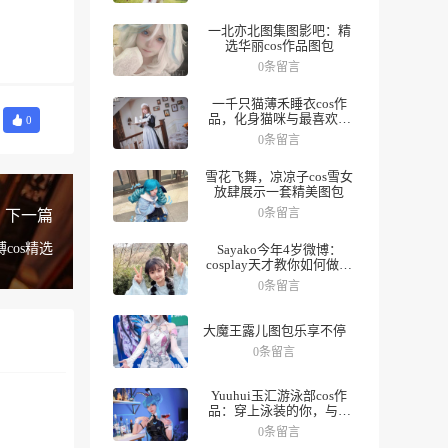
一北亦北图集图影吧：精
选华丽cos作品图包
0条留言
一千只猫薄禾睡衣cos作
品，化身猫咪与最喜欢的
0
人一起度过夜晚。
0条留言
雪花飞舞，凉凉子cos雪女
放肆展示一套精美图包
0条留言
下一篇
cos精选
Sayako今年4岁微博：
cosplay天才教你如何做好
角色，数十组美图带你领
0条留言
略精彩人生。
大魔王露儿图包乐享不停
0条留言
Yuuhui玉汇游泳部cos作
品：穿上泳装的你，与众
不同
0条留言