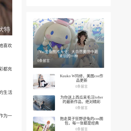
，她喜欢
Yui金鱼图片大全：大自然美图中最
美丽的一种
0条留言
彩都充
Kuuko W玛修，美图cos作
品更新
0条留言
的生活
为你送上西瓜呆毛汪lofter
的最新作品，绝对精彩
0条留言
作为一
抱走莫子狂野逆兔的cos图
包，每一张都是经典
0条留言