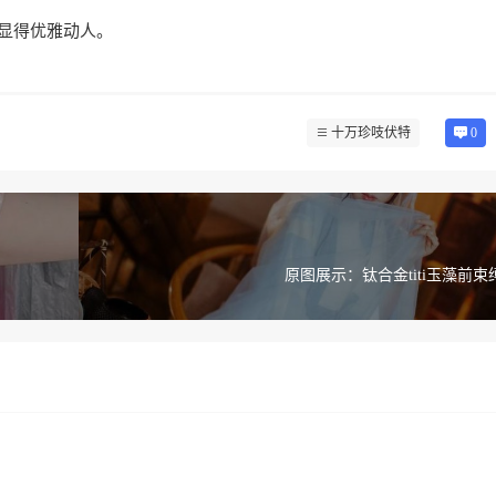
，显得优雅动人。
十万珍吱伏特
0
原图展示：钛合金titi玉藻前束缚