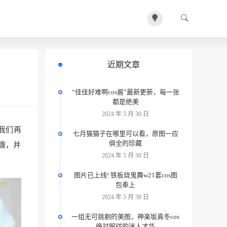
近期文章
“佳佳好难啊cos酱”最新更新，每一张
都是绝美
2024 年 5 月 30 日
我们再
七月猫猫子在哪里可以看，原图一应
俱全的珍藏
趣，并
2024 年 5 月 30 日
图片已上线! 铁板烧鬼舞w21套cos图
包奉上
2024 年 5 月 30 日
一组无可挑剔的美图，神楽坂真冬cos
绝対服従的迷人才华