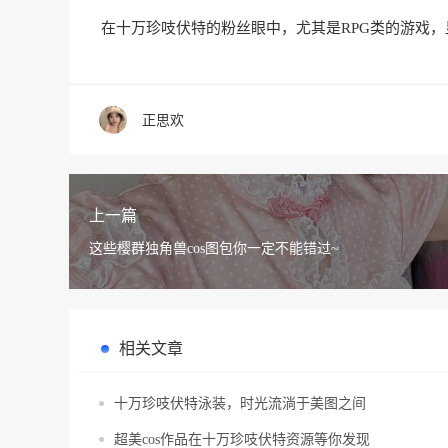
在十万珍吱伏特的粉丝眼中，尤其是RPG类的游戏
正思欢
上一篇
这些樱群独角兽cos图包你一定不能错过~
相关文章
十万珍吱伏特泳装，时光流淌于美图之间
超美cos作品在十万珍吱伏特资源等你发现