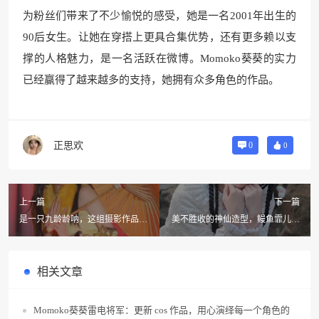
为粉丝们带来了不少愉悦的感受，她是一名2001年出生的
90后女生。让她在穿搭上更具合集优势，还有更多赖以支
撑的人格魅力，是一名活跃在微博。Momoko葵葵的实力
已经赢得了越来越多的支持，她拥有众多角色的作品。
正思欢
0
0
上一篇
下一篇
是一只九龄龄呐，这组摄影作品有
美不胜收的神仙造型，鳗鱼霏儿王
多美？
昭君凤凰于飞cos作品集
相关文章
Momoko葵葵雷电将军：更新 cos 作品，用心演绎每一个角色的