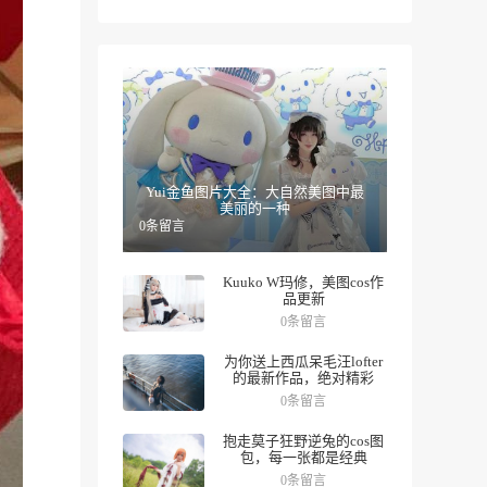
Yui金鱼图片大全：大自然美图中最
美丽的一种
0条留言
Kuuko W玛修，美图cos作
品更新
0条留言
为你送上西瓜呆毛汪lofter
的最新作品，绝对精彩
0条留言
抱走莫子狂野逆兔的cos图
包，每一张都是经典
0条留言