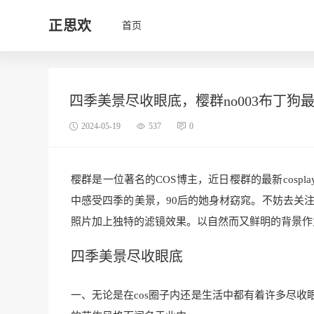
正思欢
首页
四季美景尽收眼底，樱群no003布丁狗
2024-05-19
537
0
樱群是一位著名的COS博主，近日樱群的最新cos
中感受四季的美景，90后的她身材窈窕。不妨去关注
照片加上独特的滤镜效果。以自然而又鲜明的背景作
四季美景尽收眼底
一、无论是在cos圈子内还是生活中都有着许多尽收眼