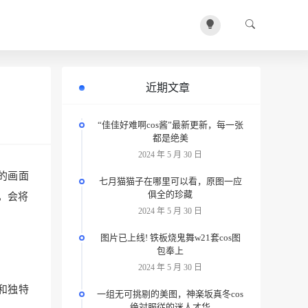
近期文章
“佳佳好难啊cos酱”最新更新，每一张
都是绝美
2024 年 5 月 30 日
的画面
七月猫猫子在哪里可以看，原图一应
俱全的珍藏
，会将
2024 年 5 月 30 日
图片已上线! 铁板烧鬼舞w21套cos图
包奉上
2024 年 5 月 30 日
巧和独特
一组无可挑剔的美图，神楽坂真冬cos
绝対服従的迷人才华