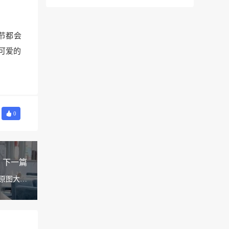
节都会
可爱的
0
下一篇
原图大曝
光。