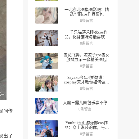
一北亦北图集图影吧：精
选华丽cos作品图包
0条留言
一千只猫薄禾睡衣cos作
品，化身猫咪与最喜欢的
人一起度过夜晚。
0条留言
雪花飞舞，凉凉子cos雪女
放肆展示一套精美图包
0条留言
Sayako今年4岁微博：
cosplay天才教你如何做好
角色，数十组美图带你领
0条留言
略精彩人生。
大魔王露儿图包乐享不停
0条留言
民间传
Yuuhui玉汇游泳部cos作
品：穿上泳装的你，与众
不同
0条留言
现出了