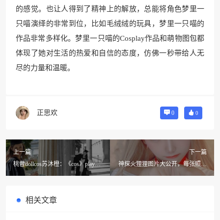
的感觉。也让人得到了精神上的解放，总能将角色梦里一
只喵演绎的非常到位，比如毛绒绒的玩具，梦里一只喵的
作品非常多样化。梦里一只喵的Cosplay作品和萌物图包都
体现了她对生活的热爱和自信的态度，仿佛一秒带给人无
尽的力量和温暖。
正思欢
0
0
上一篇
下一篇
桃昔dollcos苏沐橙：《cos》play技
神探火狸狸图片大公开，每张照片
巧分享
都是一幅艺术品
相关文章