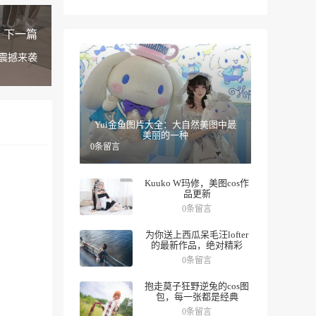
下一篇
n震撼来袭
Yui金鱼图片大全：大自然美图中最
美丽的一种
0条留言
Kuuko W玛修，美图cos作
品更新
0条留言
为你送上西瓜呆毛汪lofter
的最新作品，绝对精彩
0条留言
抱走莫子狂野逆兔的cos图
包，每一张都是经典
0条留言