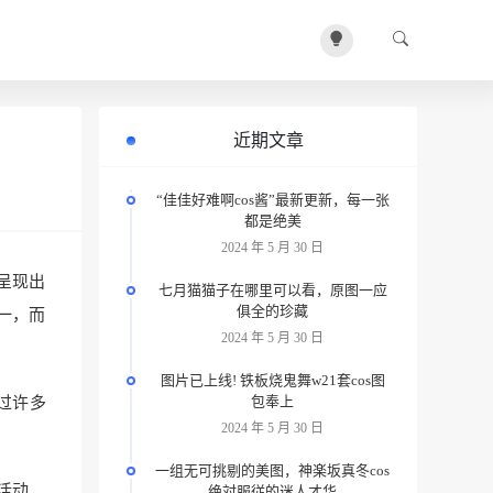
近期文章
“佳佳好难啊cos酱”最新更新，每一张
都是绝美
2024 年 5 月 30 日
离呈现出
七月猫猫子在哪里可以看，原图一应
俱全的珍藏
一，而
2024 年 5 月 30 日
图片已上线! 铁板烧鬼舞w21套cos图
包奉上
s过许多
2024 年 5 月 30 日
一组无可挑剔的美图，神楽坂真冬cos
活动，
绝対服従的迷人才华