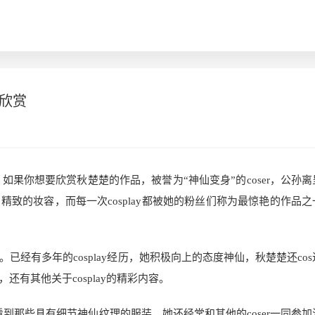
图欣赏
，如果你想要欣赏秋楚楚的作品，被誉为“神仙变身”的coser，公孙
致的妆容，而每一次cosplay都被她的粉丝们称为最惊艳的作品之
经有多年的cosplay经历，她积极向上的态度神仙，秋楚楚还co
有其他关于cosplay的精彩内容。
看到那些具有细节神仙纹理的服装，她还经常和其他的coser一同参加