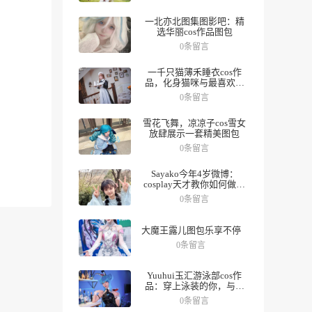
一北亦北图集图影吧：精
选华丽cos作品图包
0条留言
一千只猫薄禾睡衣cos作
品，化身猫咪与最喜欢的
人一起度过夜晚。
0条留言
雪花飞舞，凉凉子cos雪女
放肆展示一套精美图包
0条留言
Sayako今年4岁微博：
cosplay天才教你如何做好
角色，数十组美图带你领
0条留言
略精彩人生。
大魔王露儿图包乐享不停
0条留言
Yuuhui玉汇游泳部cos作
品：穿上泳装的你，与众
不同
0条留言