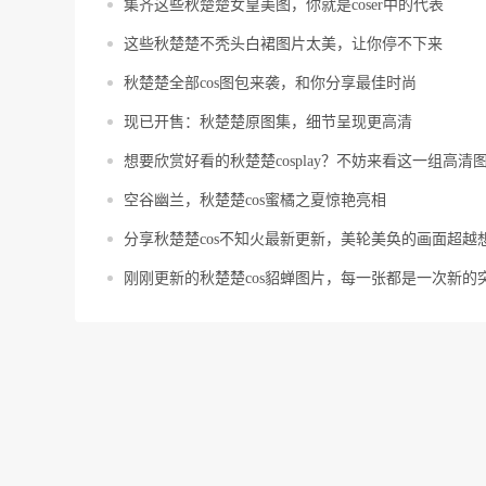
集齐这些秋楚楚女皇美图，你就是coser中的代表
这些秋楚楚不秃头白裙图片太美，让你停不下来
秋楚楚全部cos图包来袭，和你分享最佳时尚
现已开售：秋楚楚原图集，细节呈现更高清
想要欣赏好看的秋楚楚cosplay？不妨来看这一组高清
空谷幽兰，秋楚楚cos蜜橘之夏惊艳亮相
分享秋楚楚cos不知火最新更新，美轮美奂的画面超越
刚刚更新的秋楚楚cos貂蝉图片，每一张都是一次新的