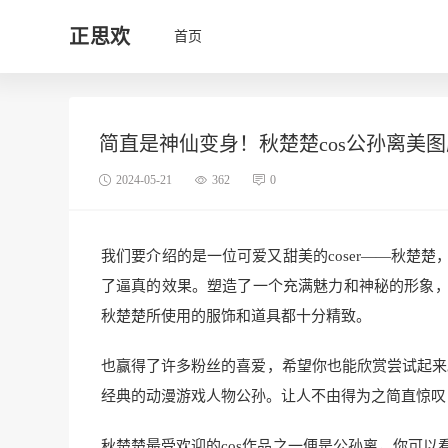
正思欢
首页
简直是神仙变身！秋楚楚cos公孙离美
2024-05-21
362
0
我们要介绍的是一位可爱又甜美的coser——秋楚楚
了逼真的效果。塑造了一个充满魅力和神秘的形象，精
秋楚楚所使用的服饰和道具都十分精致。
也赢得了许多粉丝的喜爱，希望你也能欣赏尝试起来。已
经典的动漫游戏人物公孙。让人不由得为之简直惊叹，还
秋楚楚最受欢迎的cos作品之一便是公孙离，你可以