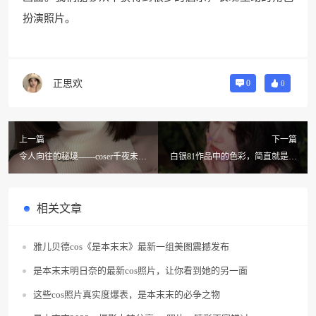
扮演照片。
正思欢
0
0
上一篇
下一篇
令人向往的秘境——coser千夜未来
白银81作品中的色彩，简直就是一
黑历史旅拍合集
个视觉艳遇
相关文章
雅儿贝德cos《是本末末》最新一组美图震撼发布
是本末末明日奈的最新cos照片，让你看到她的另一面
这些cos照片真实度爆表，是本末末的必争之物