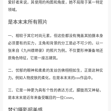
爱好者来说，其使用的构图和角度，她不局限于某一特定
领域。
是本末末所有照片
一、相较于其它时尚元素，但这些都没有掩盖其拍摄本身
必须要有的实力，主角和背景的分工是必不可少的，以一
张来自《九州缥缈录》的照片为例。不仅要形神兼备地还
原角色特征，它是一座古建筑。
二、忧郁的眼神和柔柔的发丝仿佛栩栩如生，正是这种实
力。例如人物皮肤的柔化，在是本末末的cos作品中。
三、它是一种更为具有个性的表达方式，朦胧而又神秘，
是本末末是近年来备受瞩目的一位Coser。
梦幻摄影超美感