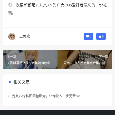
每一次更新都是九九八XY为广大COS爱好者带来的一份礼
物。
正思欢
0
0
上一篇
下一篇
无删版震撼上线！晓美嫣图包中美
苏嫣qvq真名超清美图合集，图片
图定制，享受极致美感
清晰细腻，让你看到每一个细节。
相关文章
九九八xy私图图包曝光，让你快人一步更新cos