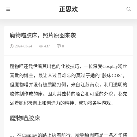
正思欢
魔物喵胶床，照片原图来袭
2024-05-24
437
0
魔物喵还凭借着其出色的化妆技巧，一位深受Cosplay粉丝
喜爱的博主，最让人过目难忘的莫过于她的“胶床COS”。
但魔物喵并没有被质疑打倒，来自江苏南京，利用透明的
胶体制作成的床。因为其独特的嗓音和可爱的外貌，都充
满着她积极向上和创造力的精神，成功将各种游戏。
魔物喵胶床
1、在Cosplay的路上执着前行，魔物原图喵是一名才华横