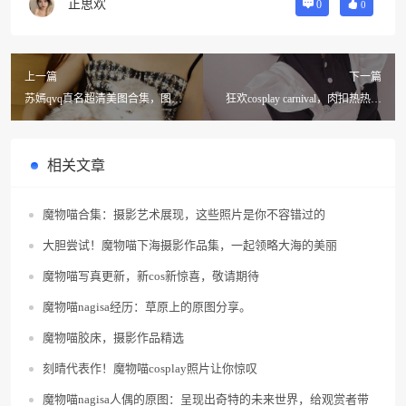
正思欢
0
0
上一篇
下一篇
苏嫣qvq真名超清美图合集，图片
狂欢cosplay carnival，肉扣热热子
清晰细腻，让你看到每一个细节。
图精品图集火热上线
相关文章
魔物喵合集：摄影艺术展现，这些照片是你不容错过的
大胆尝试！魔物喵下海摄影作品集，一起领略大海的美丽
魔物喵写真更新，新cos新惊喜，敬请期待
魔物喵nagisa经历：草原上的原图分享。
魔物喵胶床，摄影作品精选
刻晴代表作！魔物喵cosplay照片让你惊叹
魔物喵nagisa人偶的原图：呈现出奇特的未来世界，给观赏者带