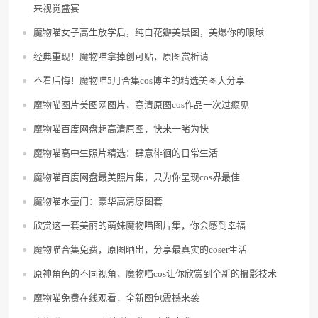
来视觉盛宴
魔物喵女子高生放学后，纯白花瓣美景图，美爆你的眼球
经典重现！魔物喵拿掉创可贴，原图赏析请
不看后悔！魔物喵5月合集cos博主的精选美图大分享
魔物喵图片美图网图片，高清原图cos作品一次过瘾见
魔物喵百度网盘超高清原图，快来一睹为快
魔物喵高中生照片精选：肆意徘徊的日常生活
魔物喵百度网盘最美照片集，只为你呈现cos界最佳
魔物喵水壶门：豪华高清原图套
欣赏这一套美丽的萌妹魔物喵图片集，你会感到幸福
魔物喵合集免费，原图晒出，分享最真实的coser生活
原神角色的不同视角，魔物喵cos让你欣赏到全新的摄影技术
魔物喵免费在线观看，全新图包震撼来袭