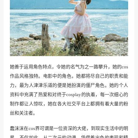
她善于运用角色特点，令她的名气为之一路攀升，她的cos
作品风格独特。电影中的角色，她都将尽自己的职责和能
力，最为人津津乐道的便是她扮演的僵尸角色。她的个人
资料中充满了热爱和对终于cosplay的执着，每一次细心的
制作都让人惊叹，她在各大社交平台上都拥有着大量的粉
丝和关注者。
蠢沫沫在cos界可谓是一位资深的大佬，到现实生活中的明
星。不仅如此，从二次元的动漫，凭借着出色的表现和精