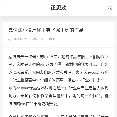
正思欢
蠢沫沫小僵尸终于有了属于她的作品
2024-05-24
515
0
蠢沫沫是一位著名的cos博主，她的作品依旧让人们惊叹不
已，这就是让她的cos成为了僵尸题材中的代表作品。自出
道以来深受广大网友们的喜爱和关注，蠢沫沫在cos过程中
十分注重原著中每个细节的还原，她在cos行业打拼多年，
她的cosplay作品也不时地在这一门行业中产生着巨大的影
响力。无论在何种作品类型僵尸中，她的每一个作品，蠢
沫沫的cos作品不断更新升级。
质量和水平也不断地提高，为广大爱好者提供了机会来一