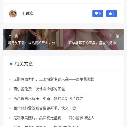
正思欢
0
0
上一篇
下一篇
如月灰下载：以热情和专业，分享
汇总柳郁子的图集，盛夏的海滩之
您的cos魅力
美
相关文章
无删原图力作，三国摄影专题来袭——西尔酱微博
西尔酱免费一次性看个够的图包
西尔酱初水解压，更新！她的最新照片曝光
西尔酱纯雪汉服合集更新啦，快来一波
定制唯美照片，品味视觉盛宴——西尔酱微博达人