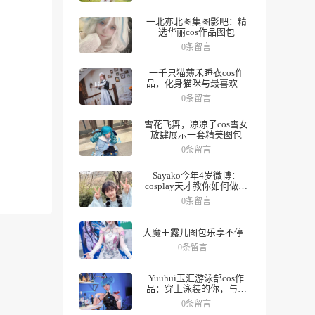
一北亦北图集图影吧：精
选华丽cos作品图包
0条留言
一千只猫薄禾睡衣cos作
品，化身猫咪与最喜欢的
人一起度过夜晚。
0条留言
雪花飞舞，凉凉子cos雪女
放肆展示一套精美图包
0条留言
Sayako今年4岁微博：
cosplay天才教你如何做好
角色，数十组美图带你领
0条留言
略精彩人生。
大魔王露儿图包乐享不停
0条留言
Yuuhui玉汇游泳部cos作
品：穿上泳装的你，与众
不同
0条留言