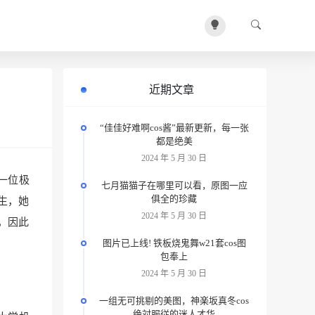
近期文章
“佳佳好难啊cos酱”最新更新，每一张
都是绝美
2024 年 5 月 30 日
一位极
七月猫猫子在哪里可以看，原图一应
俱全的珍藏
生，她
2024 年 5 月 30 日
，因此
图片已上线! 铁板烧鬼舞w21套cos图
包奉上
2024 年 5 月 30 日
一组无可挑剔的美图，神楽坂真冬cos
绝対服従的迷人才华