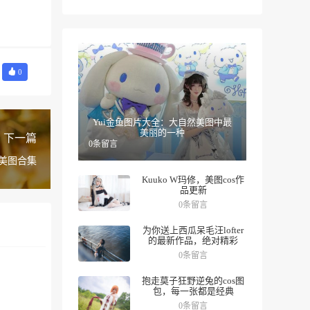
0
Yui金鱼图片大全：大自然美图中最
美丽的一种
下一篇
0条留言
美美图合集
Kuuko W玛修，美图cos作
品更新
0条留言
为你送上西瓜呆毛汪lofter
的最新作品，绝对精彩
0条留言
抱走莫子狂野逆兔的cos图
包，每一张都是经典
0条留言