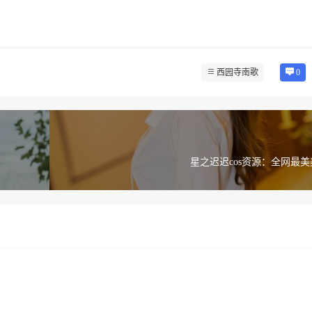
西园寺南歌
0
星之迟迟cos资源：全网最