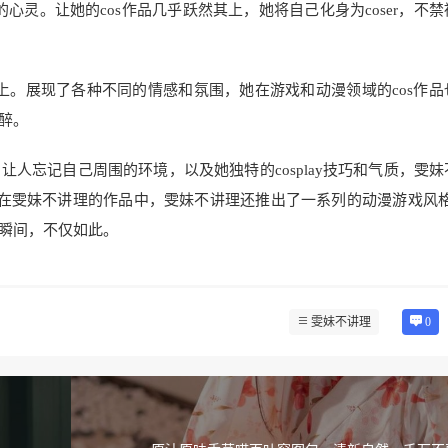
心灵。让她的cos作品几乎跃然其上，她将自己化身为coser，不
上。展现了各种不同的情感和氛围，她在游戏和动漫领域的cos作品
醉。
人忘记自己周围的环境，以及她独特的cosplay技巧和气质，雯妹
ay，在雯妹不讲理的作品中，雯妹不讲理还推出了一系列的动漫游戏风格
瞬间，不仅如此。
雯妹不讲理
0