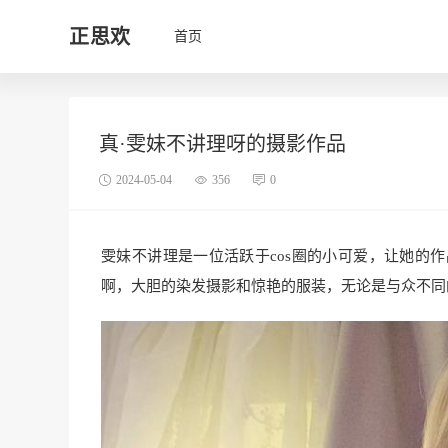
正思欢
首页
真·雯妹不讲理呀的摄影作品
2024-05-04
356
0
雯妹不讲理是一位活跃于cos圈的小可爱，让她的
啊，大胆的染发摄影和惊艳的服装，无论是与众不同的