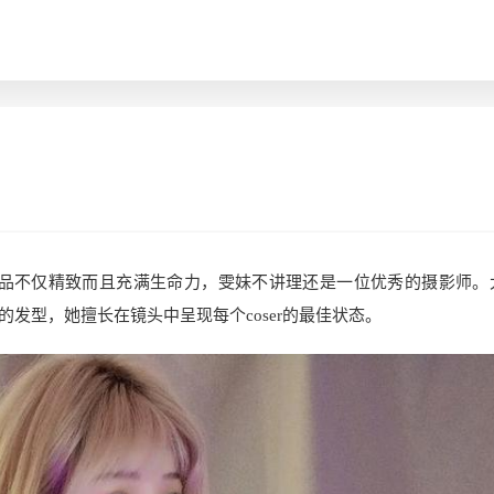
作品不仅精致而且充满生命力，雯妹不讲理还是一位优秀的摄影师。
发型，她擅长在镜头中呈现每个coser的最佳状态。