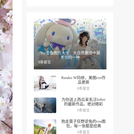
Yui金鱼图片大全：大自然美图中最
美丽的一种
0条留言
Kuuko W玛修，美图cos作
品更新
0条留言
为你送上西瓜呆毛汪lofter
的最新作品，绝对精彩
0条留言
抱走莫子狂野逆兔的cos图
包，每一张都是经典
0条留言