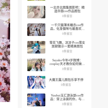
一北亦北图集图影吧：精
选华丽cos作品图包
0条留言
一千只猫薄禾睡衣cos作
品，化身猫咪与最喜欢的
人一起度过夜晚。
0条留言
雪花飞舞，凉凉子cos雪女
放肆展示一套精美图包
0条留言
Sayako今年4岁微博：
cosplay天才教你如何做好
角色，数十组美图带你领
0条留言
略精彩人生。
大魔王露儿图包乐享不停
0条留言
Yuuhui玉汇游泳部cos作
品：穿上泳装的你，与众
不同
0条留言