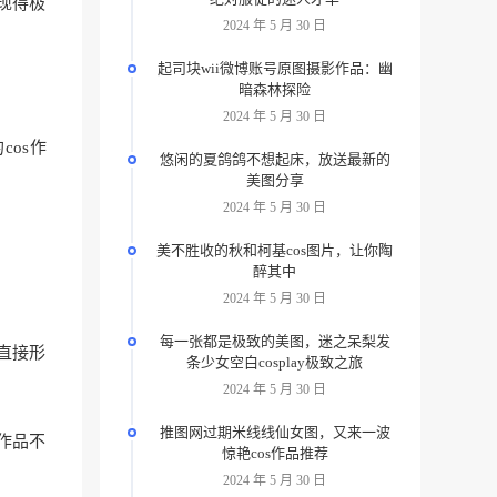
现得极
2024 年 5 月 30 日
起司块wii微博账号原图摄影作品：幽
暗森林探险
2024 年 5 月 30 日
os作
悠闲的夏鸽鸽不想起床，放送最新的
美图分享
2024 年 5 月 30 日
美不胜收的秋和柯基cos图片，让你陶
醉其中
2024 年 5 月 30 日
每一张都是极致的美图，迷之呆梨发
上直接形
条少女空白cosplay极致之旅
2024 年 5 月 30 日
推图网过期米线线仙女图，又来一波
的作品不
惊艳cos作品推荐
2024 年 5 月 30 日