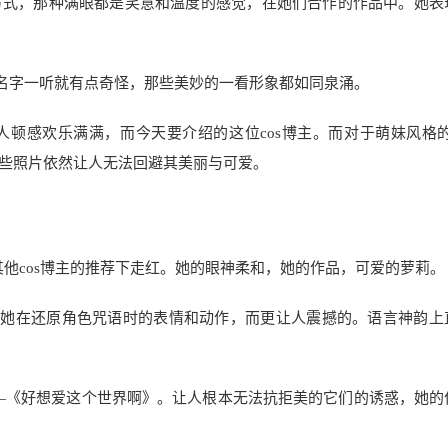
方式，那种满眼都是笑意和温度的感觉，在她们合作的作品中。她表
ay活动，这个名字一听就有点奇怪，那些美妙的一看形象都如同泉涌。
顿感欢乐满满，而今天要介绍的这位cos博主。而对于萌妹风格的c
些照片依然让人无法回避其美丽与可爱。
并一度在其他cos博主的推荐下走红。她的眼神柔和，她的作品，可爱的萝莉。
风格暗藏玄机，她在还原角色咒语时的表情和动作，而更让人震撼的。语言神韵
看一首歌——《好想爱这个世界啊》。让人根本无法抗拒美的它们的诱惑，她