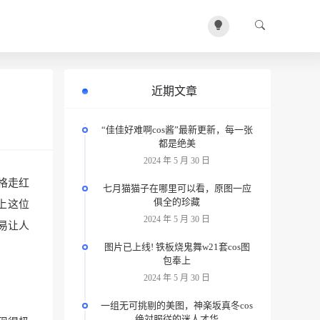
近期文章
“佳佳好难啊cos酱”最新更新，每一张
都是绝美
2024 年 5 月 30 日
风格走红
七月猫猫子在哪里可以看，原图一应
俱全的珍藏
送上这位
2024 年 5 月 30 日
容易让人
图片已上线! 铁板烧鬼舞w21套cos图
包奉上
2024 年 5 月 30 日
一组无可挑剔的美图，神楽坂真冬cos
绝対服従的迷人才华