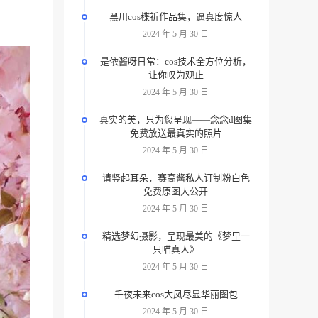
黑川cos楪祈作品集，逼真度惊人
2024 年 5 月 30 日
是依酱呀日常：cos技术全方位分析，
让你叹为观止
2024 年 5 月 30 日
真实的美，只为您呈现——念念d图集
免费放送最真实的照片
2024 年 5 月 30 日
请竖起耳朵，赛高酱私人订制粉白色
免费原图大公开
2024 年 5 月 30 日
精选梦幻摄影，呈现最美的《梦里一
只喵真人》
2024 年 5 月 30 日
千夜未来cos大凤尽显华丽图包
2024 年 5 月 30 日