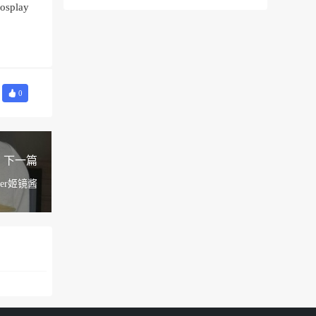
lay
0
下一篇
er姬镜酱