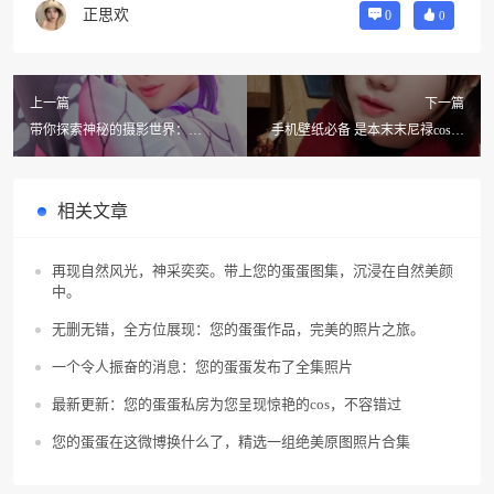
正思欢
0
0
上一篇
下一篇
带你探索神秘的摄影世界：
手机壁纸必备 是本末末尼禄cos图
Haneame雨波原图的原图
包分享
相关文章
再现自然风光，神采奕奕。带上您的蛋蛋图集，沉浸在自然美颜
中。
无删无错，全方位展现：您的蛋蛋作品，完美的照片之旅。
一个令人振奋的消息：您的蛋蛋发布了全集照片
最新更新：您的蛋蛋私房为您呈现惊艳的cos，不容错过
您的蛋蛋在这微博换什么了，精选一组绝美原图照片合集