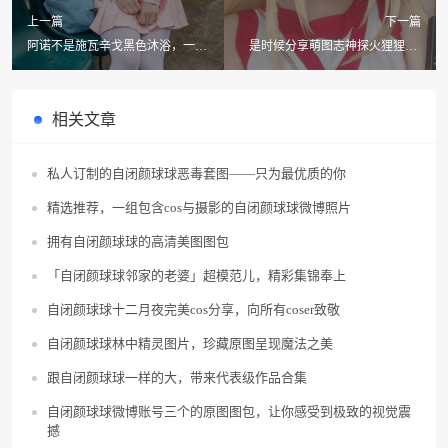
上一篇
下一篇
阿诺不是施瓦辛戈黑色沐浴，一站
是时候分享萌图志神探火狸狸cos
式美图分享平台
的阿拉丁木乃伊主题作品了。
相关文章
私人订制的自闭颜球球恶毒套图——只为最优质的你
精选推荐，一组包含cos与摄影的自闭颜球球微博照片
拥有自闭颜球球的高清美图图包
「自闭颜球球邻家的老婆」超模范儿，精彩集锦奉上
自闭颜球球十二月夜完美cos分享，向所有coser致敬
自闭颜球球林中精灵图片，珍藏原图呈现魔法之美
跟自闭颜球球一样的大，带来代表级作品合集
自闭颜球球微博账号三个的原图图包，让你感受到极致的视觉震
撼