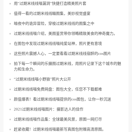
用“过期米线线喵漏洞”快捷打造精美照片套
值得一看的过期米线线瞄图集，美妙视觉盛宴
暗夜中的诡异冒险，穿梭过期米线线的图集之中
过期米线线喵介绍，美图鉴赏带你领略精致美食的神奇魔力。
在图包中发现过期米线线喵纯爱站神，照片更有意境
这些照片震撼人心，一定要看看过期米线线宿醉的cos图片
拍下每一个瞬间的乐摄图过期米线，用照片记录下这个城市的魅
力和生命力。
“过期米线线喵小野狼”照片大公开
过期米线线喵免费网盘：图包大全，任您不下载都难
颜值爆表！看过期米线线喵提供的cos图包，让你一秒沉迷
2021过期米线线喵图片：摄影达人的佳作
过期米线线喵作品集：全球最美风景，原图一网打尽
赶紧收藏！过期米线线喵最新写真图包附赠高清原图。