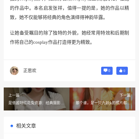
的作品中。本名启发张祥，值得一提的是，她的作品以精
致，她不仅能够将经典的角色演绎得神韵毕露。
让她备受瞩目的除了独特的外貌，她经常用特效和后期制
作将自己的cosplay作品打造得更为精致。
正思欢
0
0
上一篇
下一篇
是依酱呀红花兔资源：经典摄影作
那个谁，是一只九龄jk的照片都可
品，感受摄影艺术魅力
以当美图哦~
相关文章