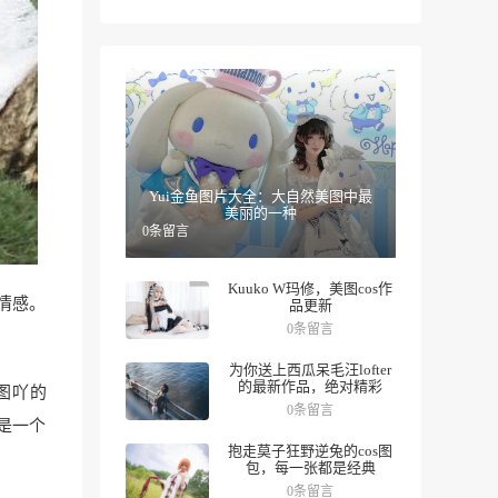
Yui金鱼图片大全：大自然美图中最
美丽的一种
0条留言
Kuuko W玛修，美图cos作
情感。
品更新
0条留言
为你送上西瓜呆毛汪lofter
的最新作品，绝对精彩
图吖的
0条留言
单是一个
抱走莫子狂野逆兔的cos图
包，每一张都是经典
0条留言