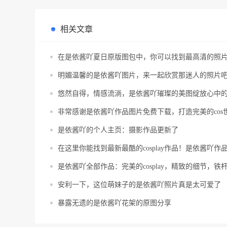
相关文章
在是依酱吖夏日原版图包中，你可以找到最高清的照
明媚温馨的是依酱吖图片，来一起欣赏那迷人的照片
悠然自得，情感流淌，是依酱吖璀璨的美图绽放心中
非常感谢是依酱吖作品图片免费下载，打造完美的cos
是依酱吖的个人主页：摄影作品更新了
在这里你能找到最新最酷的cosplay作品！是依酱吖
是依酱吖全部作品：完美的cosplay，精致的细节，铁
安利一下，这位萌妹子的是依酱吖照片真是太可爱了
暴露无遗的是依酱吖花架的原图分享