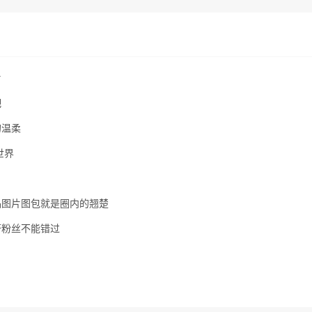
片
吧
的温柔
世界
作品图片图包就是圈内的翘楚
杆粉丝不能错过