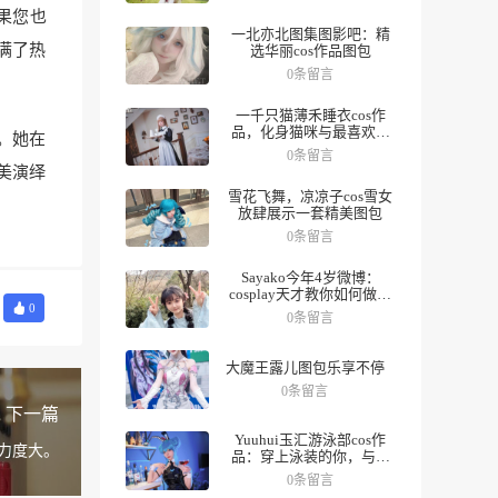
如果您也
一北亦北图集图影吧：精
充满了热
选华丽cos作品图包
0条留言
一千只猫薄禾睡衣cos作
品，化身猫咪与最喜欢的
。她在
人一起度过夜晚。
0条留言
完美演绎
雪花飞舞，凉凉子cos雪女
放肆展示一套精美图包
0条留言
Sayako今年4岁微博：
cosplay天才教你如何做好
0
角色，数十组美图带你领
0条留言
略精彩人生。
大魔王露儿图包乐享不停
0条留言
下一篇
Yuuhui玉汇游泳部cos作
术力度大。
品：穿上泳装的你，与众
不同
0条留言