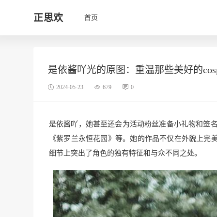
正思欢
首页
是依酱吖光的原图：重温那些美好的cosp
2024-05-23
679
0
是依酱吖，她甚至还会为活动粉丝准备小礼物和签名照
《紫罗兰永恒花园》等。她的作品不仅在外貌上完
细节上突出了角色的独有特征和与众不同之处。