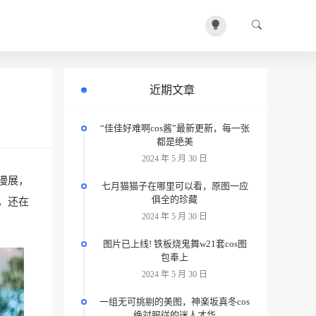
近期文章
“佳佳好难啊cos酱”最新更新，每一张
都是绝美
2024 年 5 月 30 日
漫展，
七月猫猫子在哪里可以看，原图一应
俱全的珍藏
，还在
2024 年 5 月 30 日
图片已上线! 铁板烧鬼舞w21套cos图
包奉上
2024 年 5 月 30 日
一组无可挑剔的美图，神楽坂真冬cos
绝対服従的迷人才华