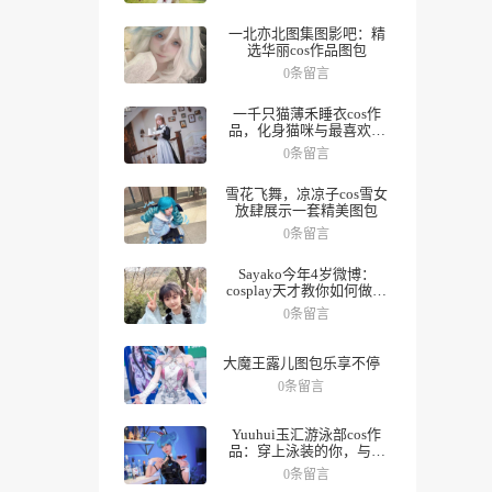
一北亦北图集图影吧：精
选华丽cos作品图包
0条留言
一千只猫薄禾睡衣cos作
品，化身猫咪与最喜欢的
人一起度过夜晚。
0条留言
雪花飞舞，凉凉子cos雪女
放肆展示一套精美图包
0条留言
Sayako今年4岁微博：
cosplay天才教你如何做好
角色，数十组美图带你领
0条留言
略精彩人生。
大魔王露儿图包乐享不停
0条留言
Yuuhui玉汇游泳部cos作
品：穿上泳装的你，与众
不同
0条留言