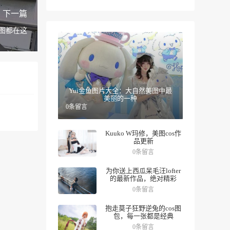
下一篇
图都在这
Yui金鱼图片大全：大自然美图中最
美丽的一种
0条留言
Kuuko W玛修，美图cos作
品更新
0条留言
为你送上西瓜呆毛汪lofter
的最新作品，绝对精彩
0条留言
抱走莫子狂野逆兔的cos图
包，每一张都是经典
0条留言