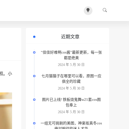
近期文章
“佳佳好难啊cos酱”最新更新，每一张
都是绝美
2024 年 5 月 30 日
活照。小
七月猫猫子在哪里可以看，原图一应
俱全的珍藏
2024 年 5 月 30 日
图片已上线! 铁板烧鬼舞w21套cos图
包奉上
2024 年 5 月 30 日
一组无可挑剔的美图，神楽坂真冬cos
绝対服従的迷人才华