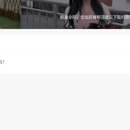
翻遍全网，佳佳好难啊百度云下载的原
吗？