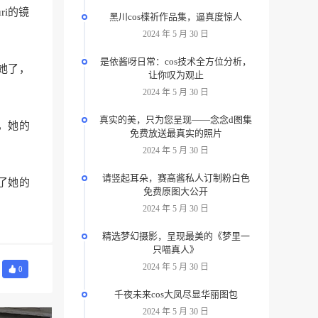
i的镜
黑川cos楪祈作品集，逼真度惊人
2024 年 5 月 30 日
是依酱呀日常：cos技术全方位分析，
她了，
让你叹为观止
2024 年 5 月 30 日
真实的美，只为您呈现——念念d图集
，她的
免费放送最真实的照片
2024 年 5 月 30 日
请竖起耳朵，赛高酱私人订制粉白色
上了她的
免费原图大公开
2024 年 5 月 30 日
精选梦幻摄影，呈现最美的《梦里一
只喵真人》
2024 年 5 月 30 日
0
千夜未来cos大凤尽显华丽图包
2024 年 5 月 30 日