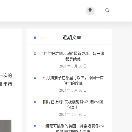
近期文章
“佳佳好难啊cos酱”最新更新，每一张
都是绝美
2024 年 5 月 30 日
一次的
七月猫猫子在哪里可以看，原图一应
俱全的珍藏
非常精
2024 年 5 月 30 日
图片已上线! 铁板烧鬼舞w21套cos图
包奉上
2024 年 5 月 30 日
一组无可挑剔的美图，神楽坂真冬cos
绝対服従的迷人才华