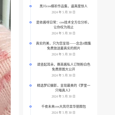
黑川cos楪祈作品集，逼真度惊人
2024 年 5 月 30 日
是依酱呀日常：cos技术全方位分析，
让你叹为观止
2024 年 5 月 30 日
真实的美，只为您呈现——念念d图集
免费放送最真实的照片
2024 年 5 月 30 日
请竖起耳朵，赛高酱私人订制粉白色
免费原图大公开
2024 年 5 月 30 日
精选梦幻摄影，呈现最美的《梦里一
只喵真人》
2024 年 5 月 30 日
千夜未来cos大凤尽显华丽图包
2024 年 5 月 30 日