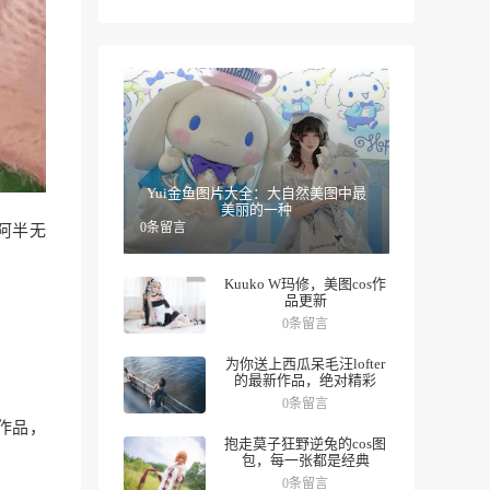
Yui金鱼图片大全：大自然美图中最
美丽的一种
0条留言
阿半无
Kuuko W玛修，美图cos作
品更新
0条留言
为你送上西瓜呆毛汪lofter
的最新作品，绝对精彩
0条留言
作品，
抱走莫子狂野逆兔的cos图
包，每一张都是经典
0条留言