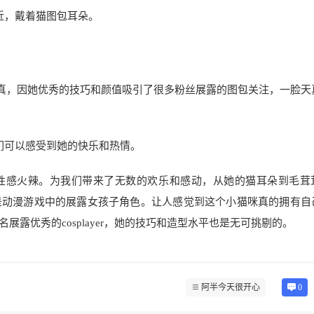
近，戴着猫图包耳朵。
非常逼真，因她优秀的技巧和颜值吸引了很多粉丝展露的图包关注，一脸天
们可以感受到她的快乐和热情。
可爱到性感火辣。为我们带来了无数的欢乐和感动，从她的猫耳朵到毛茸
是动漫游戏中的展露女孩子角色。让人感觉到这个小猫咪真的拥有自
露优秀的cosplayer，她的技巧和造型水平也是无可挑剔的。
阿半今天很开心
0