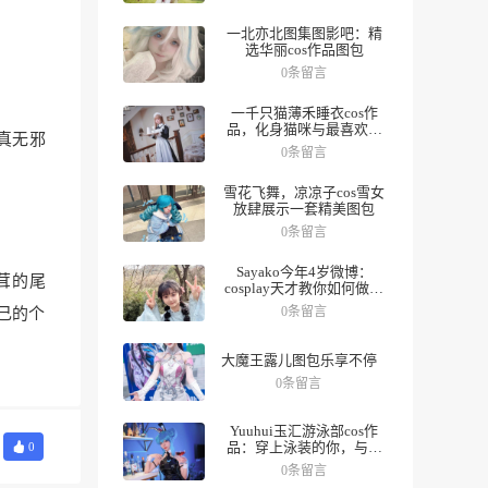
一北亦北图集图影吧：精
选华丽cos作品图包
0条留言
一千只猫薄禾睡衣cos作
品，化身猫咪与最喜欢的
真无邪
人一起度过夜晚。
0条留言
雪花飞舞，凉凉子cos雪女
放肆展示一套精美图包
0条留言
Sayako今年4岁微博：
茸的尾
cosplay天才教你如何做好
角色，数十组美图带你领
0条留言
己的个
略精彩人生。
大魔王露儿图包乐享不停
0条留言
Yuuhui玉汇游泳部cos作
品：穿上泳装的你，与众
0
不同
0条留言