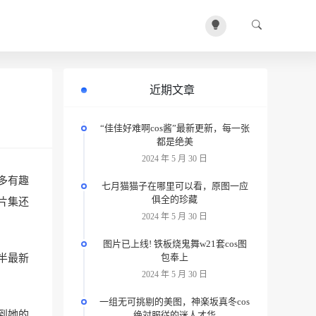
近期文章
“佳佳好难啊cos酱”最新更新，每一张
都是绝美
2024 年 5 月 30 日
多有趣
七月猫猫子在哪里可以看，原图一应
俱全的珍藏
片集还
2024 年 5 月 30 日
图片已上线! 铁板烧鬼舞w21套cos图
包奉上
半最新
2024 年 5 月 30 日
一组无可挑剔的美图，神楽坂真冬cos
到她的
绝対服従的迷人才华