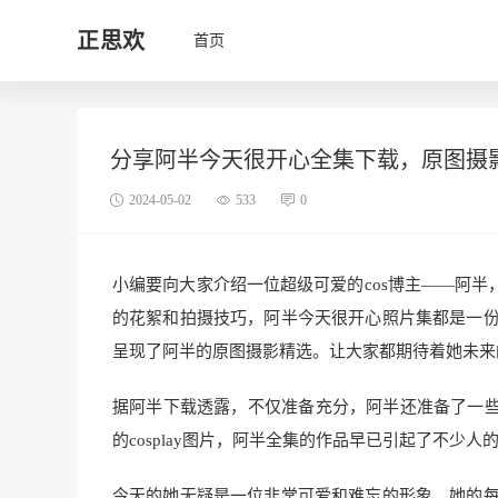
正思欢
首页
分享阿半今天很开心全集下载，原图摄
2024-05-02
533
0
小编要向大家介绍一位超级可爱的cos博主——阿
的花絮和拍摄技巧，阿半今天很开心照片集都是一份非
呈现了阿半的原图摄影精选。让大家都期待着她未来的
据阿半下载透露，不仅准备充分，阿半还准备了一
的cosplay图片，阿半全集的作品早已引起了不少人
今天的她无疑是一位非常可爱和难忘的形象，她的每一