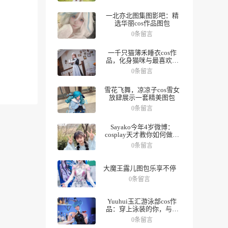
一北亦北图集图影吧：精
选华丽cos作品图包
0条留言
一千只猫薄禾睡衣cos作
品，化身猫咪与最喜欢的
人一起度过夜晚。
0条留言
雪花飞舞，凉凉子cos雪女
放肆展示一套精美图包
0条留言
Sayako今年4岁微博：
cosplay天才教你如何做好
角色，数十组美图带你领
0条留言
略精彩人生。
大魔王露儿图包乐享不停
0条留言
Yuuhui玉汇游泳部cos作
品：穿上泳装的你，与众
不同
0条留言