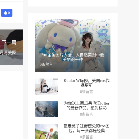
0
下一篇
高清美图
Yui金鱼图片大全：大自然美图中最
美丽的一种
0条留言
Kuuko W玛修，美图cos作
品更新
0条留言
为你送上西瓜呆毛汪lofter
的最新作品，绝对精彩
0条留言
抱走莫子狂野逆兔的cos图
包，每一张都是经典
0条留言